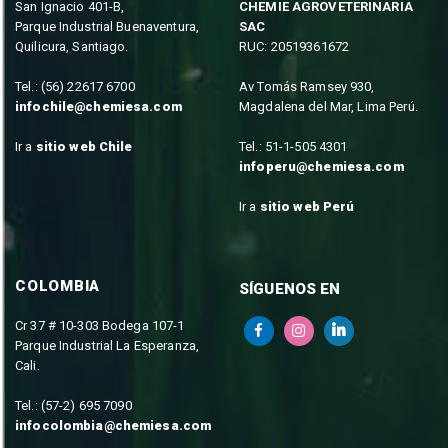
San Ignacio 401-B,
CHEMIE AGROVETERINARIA
Parque Industrial Buenaventura,
SAC
Quilicura, Santiago.
RUC: 20519361672
Tel.: (56) 22617 6700
Av Tomás Ramsey 930,
infochile@chemiesa.com
Magdalena del Mar, Lima Perú.
Ir a
sitio web Chile
Tel.: 51-1-505 4301
infoperu@chemiesa.com
Ir a
sitio web Perú
COLOMBIA
SÍGUENOS EN
Cr 37 # 10-303 Bodega 107-1
Parque Industrial La Esperanza,
Cali.
Tel.: (57-2) 695 7090
infocolombia@chemiesa.com