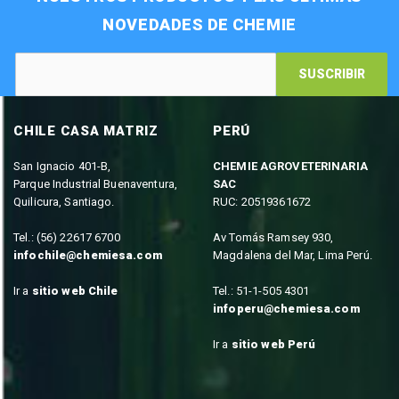
NOVEDADES DE CHEMIE
SUSCRIBIR
CHILE CASA MATRIZ
PERÚ
San Ignacio 401-B,
CHEMIE AGROVETERINARIA
Parque Industrial Buenaventura,
SAC
Quilicura, Santiago.
RUC: 20519361672
Tel.: (56) 22617 6700
Av Tomás Ramsey 930,
infochile@chemiesa.com
Magdalena del Mar, Lima Perú.
Ir a
sitio web Chile
Tel.: 51-1-505 4301
infoperu@chemiesa.com
Ir a
sitio web Perú