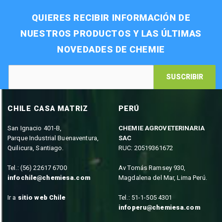
QUIERES RECIBIR INFORMACIÓN DE
NUESTROS PRODUCTOS Y LAS ÚLTIMAS
NOVEDADES DE CHEMIE
SUSCRIBIR
CHILE CASA MATRIZ
PERÚ
San Ignacio 401-B,
CHEMIE AGROVETERINARIA
Parque Industrial Buenaventura,
SAC
Quilicura, Santiago.
RUC: 20519361672
Tel.: (56) 22617 6700
Av Tomás Ramsey 930,
infochile@chemiesa.com
Magdalena del Mar, Lima Perú.
Ir a
sitio web Chile
Tel.: 51-1-505 4301
infoperu@chemiesa.com