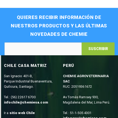
QUIERES RECIBIR INFORMACIÓN DE
NUESTROS PRODUCTOS Y LAS ÚLTIMAS
NOVEDADES DE CHEMIE
SUSCRIBIR
CHILE CASA MATRIZ
PERÚ
San Ignacio 401-B,
CHEMIE AGROVETERINARIA
Parque Industrial Buenaventura,
SAC
Quilicura, Santiago.
RUC: 20519361672
Tel.: (56) 22617 6700
Av Tomás Ramsey 930,
infochile@chemiesa.com
Magdalena del Mar, Lima Perú.
Ir a
sitio web Chile
Tel.: 51-1-505 4301