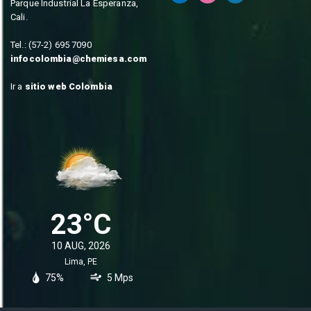
Parque Industrial La Esperanza,
Cali.
Tel.: (57-2) 695 7090
infocolombia@chemiesa.com
Ir a
sitio web Colombia
23°C
10 AUG, 2026
Lima, PE
75%
5 Mps