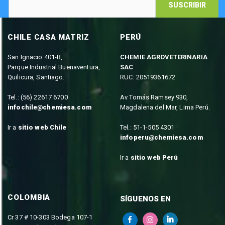
SUSCRIBIR
CHILE CASA MATRIZ
PERÚ
San Ignacio 401-B,
CHEMIE AGROVETERINARIA
Parque Industrial Buenaventura,
SAC
Quilicura, Santiago.
RUC: 20519361672
Tel.: (56) 22617 6700
Av Tomás Ramsey 930,
infochile@chemiesa.com
Magdalena del Mar, Lima Perú.
Ir a
sitio web Chile
Tel.: 51-1-505 4301
infoperu@chemiesa.com
Ir a
sitio web Perú
COLOMBIA
SÍGUENOS EN
Cr 37 # 10-303 Bodega 107-1