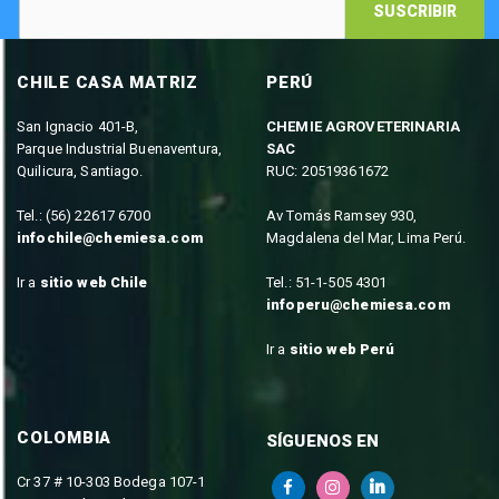
SUSCRIBIR
CHILE CASA MATRIZ
PERÚ
San Ignacio 401-B,
CHEMIE AGROVETERINARIA
Parque Industrial Buenaventura,
SAC
Quilicura, Santiago.
RUC: 20519361672
Tel.: (56) 22617 6700
Av Tomás Ramsey 930,
infochile@chemiesa.com
Magdalena del Mar, Lima Perú.
Ir a
sitio web Chile
Tel.: 51-1-505 4301
infoperu@chemiesa.com
Ir a
sitio web Perú
COLOMBIA
SÍGUENOS EN
Cr 37 # 10-303 Bodega 107-1