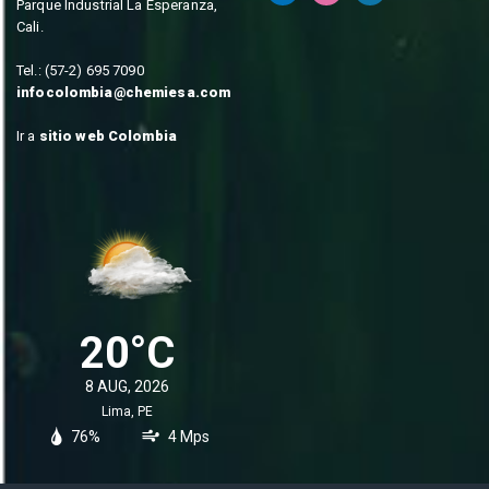
Parque Industrial La Esperanza,
Cali.
Tel.: (57-2) 695 7090
infocolombia@chemiesa.com
Ir a
sitio web Colombia
20°C
8 AUG, 2026
Lima, PE
76%
4 Mps