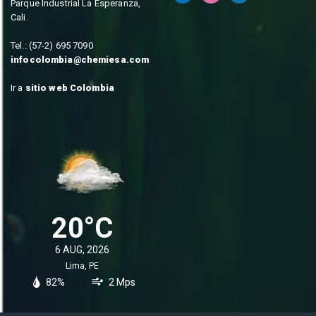
Parque Industrial La Esperanza,
Cali.
Tel.: (57-2) 695 7090
infocolombia@chemiesa.com
Ir a
sitio web Colombia
20°C
6 AUG, 2026
Lima, PE
82%
2 Mps