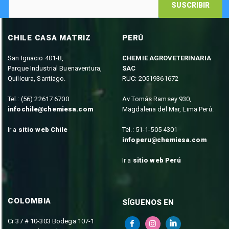
SUSCRIBIR
CHILE CASA MATRIZ
PERÚ
San Ignacio 401-B,
CHEMIE AGROVETERINARIA
Parque Industrial Buenaventura,
SAC
Quilicura, Santiago.
RUC: 20519361672
Tel.: (56) 22617 6700
Av Tomás Ramsey 930,
infochile@chemiesa.com
Magdalena del Mar, Lima Perú.
Ir a
sitio web Chile
Tel.: 51-1-505 4301
infoperu@chemiesa.com
Ir a
sitio web Perú
COLOMBIA
SÍGUENOS EN
Cr 37 # 10-303 Bodega 107-1