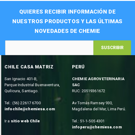
QUIERES RECIBIR INFORMACIÓN DE
NUESTROS PRODUCTOS Y LAS ÚLTIMAS
NOVEDADES DE CHEMIE
SUSCRIBIR
CHILE CASA MATRIZ
PERÚ
San Ignacio 401-B,
CHEMIE AGROVETERINARIA
Parque Industrial Buenaventura,
SAC
Quilicura, Santiago.
RUC: 20519361672
Tel.: (56) 22617 6700
Av Tomás Ramsey 930,
infochile@chemiesa.com
Magdalena del Mar, Lima Perú.
Ir a
sitio web Chile
Tel.: 51-1-505 4301
infoperu@chemiesa.com