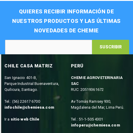
QUIERES RECIBIR INFORMACIÓN DE
NUESTROS PRODUCTOS Y LAS ÚLTIMAS
NOVEDADES DE CHEMIE
SUSCRIBIR
CHILE CASA MATRIZ
PERÚ
San Ignacio 401-B,
CHEMIE AGROVETERINARIA
Parque Industrial Buenaventura,
SAC
Quilicura, Santiago.
RUC: 20519361672
Tel.: (56) 22617 6700
Av Tomás Ramsey 930,
infochile@chemiesa.com
Magdalena del Mar, Lima Perú.
Ir a
sitio web Chile
Tel.: 51-1-505 4301
infoperu@chemiesa.com