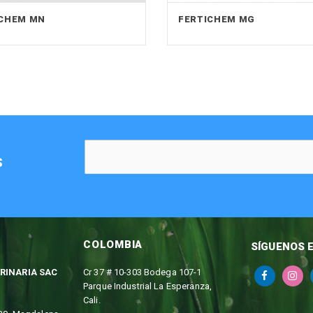
ICHEM MN
FERTICHEM MG
S
COLOMBIA
SÍGUENOS 
RINARIA SAC
Cr 37 # 10-303 Bodega 107-1
Parque Industrial La Esperanza,
Cali.