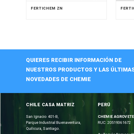
FERTICHEM ZN
FERT
QUIERES RECIBIR INFORMACIÓN DE
NUESTROS PRODUCTOS Y LAS ÚLTIMA
NOVEDADES DE CHEMIE
CHILE CASA MATRIZ
PERÚ
San Ignacio 401-B,
CHEMIE AGROVETE
Parque Industrial Buenaventura,
RUC: 20519361672
Quilicura, Santiago.