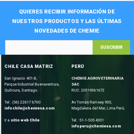
QUIERES RECIBIR INFORMACIÓN DE
NUESTROS PRODUCTOS Y LAS ÚLTIMAS
NOVEDADES DE CHEMIE
SUSCRIBIR
CHILE CASA MATRIZ
PERÚ
San Ignacio 401-B,
CHEMIE AGROVETERINARIA
Parque Industrial Buenaventura,
SAC
Quilicura, Santiago.
RUC: 20519361672
Tel.: (56) 22617 6700
Av Tomás Ramsey 930,
infochile@chemiesa.com
Magdalena del Mar, Lima Perú.
Ir a
sitio web Chile
Tel.: 51-1-505 4301
infoperu@chemiesa.com