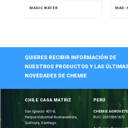
MAGIC WATER
MAD-
QUIERES RECIBIR INFORMACIÓN DE
NUESTROS PRODUCTOS Y LAS ÚLTIMA
NOVEDADES DE CHEMIE
CHILE CASA MATRIZ
PERÚ
San Ignacio 401-B,
CHEMIE AGROVETE
Parque Industrial Buenaventura,
RUC: 20519361672
Quilicura, Santiago.