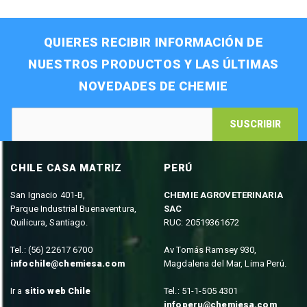
QUIERES RECIBIR INFORMACIÓN DE
NUESTROS PRODUCTOS Y LAS ÚLTIMAS
NOVEDADES DE CHEMIE
SUSCRIBIR
CHILE CASA MATRIZ
PERÚ
San Ignacio 401-B,
CHEMIE AGROVETERINARIA
Parque Industrial Buenaventura,
SAC
Quilicura, Santiago.
RUC: 20519361672
Tel.: (56) 22617 6700
Av Tomás Ramsey 930,
infochile@chemiesa.com
Magdalena del Mar, Lima Perú.
Ir a
sitio web Chile
Tel.: 51-1-505 4301
infoperu@chemiesa.com