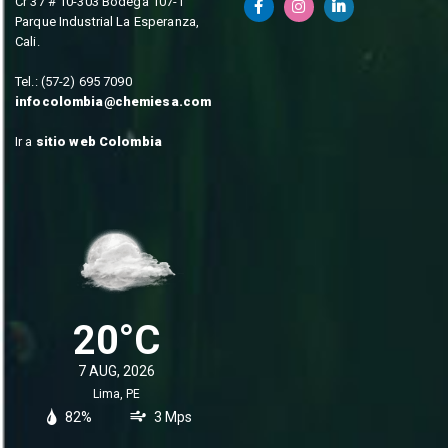
Cr 37 # 10-303 Bodega 107-1
Parque Industrial La Esperanza,
Cali.
Tel.: (57-2) 695 7090
infocolombia@chemiesa.com
Ir a
sitio web Colombia
20°C
7 AUG, 2026
Lima, PE
82%
3 Mps