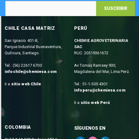
SUSCRIBIR
CHILE CASA MATRIZ
PERÚ
San Ignacio 401-B,
CHEMIE AGROVETERINARIA
Parque Industrial Buenaventura,
SAC
Quilicura, Santiago.
RUC: 20519361672
Tel.: (56) 22617 6700
Av Tomás Ramsey 930,
infochile@chemiesa.com
Magdalena del Mar, Lima Perú.
Ir a
sitio web Chile
Tel.: 51-1-505 4301
infoperu@chemiesa.com
Ir a
sitio web Perú
COLOMBIA
SÍGUENOS EN