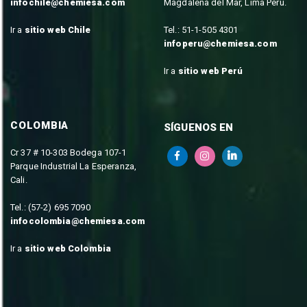
infochile@chemiesa.com
Magdalena del Mar, Lima Perú.
Ir a
sitio web Chile
Tel.: 51-1-505 4301
infoperu@chemiesa.com
Ir a
sitio web Perú
COLOMBIA
SÍGUENOS EN
Cr 37 # 10-303 Bodega 107-1
Parque Industrial La Esperanza,
Cali.
Tel.: (57-2) 695 7090
infocolombia@chemiesa.com
Ir a
sitio web Colombia